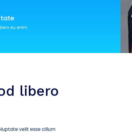
tate
ibero eu enim
d libero
luptate velit esse cillum