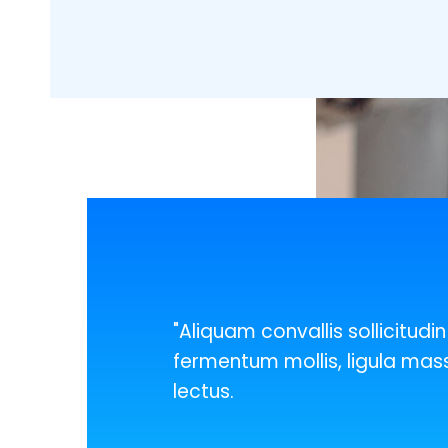
"Aliquam convallis sollicitudi
fermentum mollis, ligula mass
lectus.