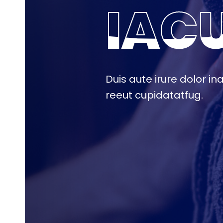
IACU
IACU
Duis aute irure dolor in
reeut cupidatatfug.