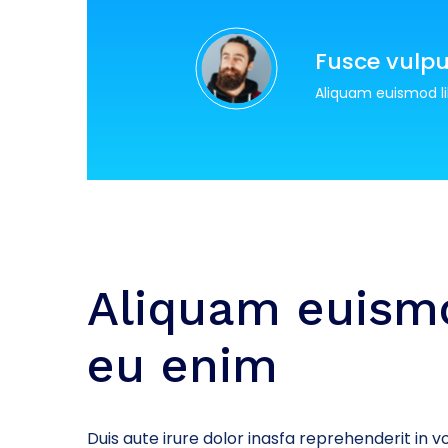
Fusce vulpu
Aliquam euismod l
Aliquam euismo
eu enim
Duis aute irure dolor inasfa reprehenderit in vo