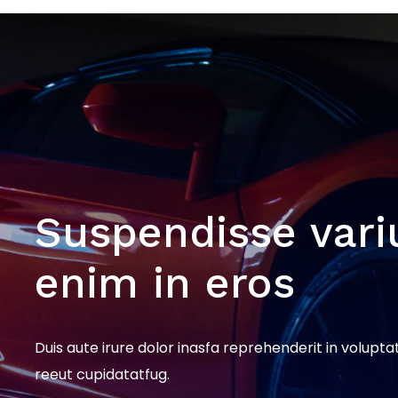
Suspendisse vari
enim in eros
Duis aute irure dolor inasfa reprehenderit in voluptat
reeut cupidatatfug.