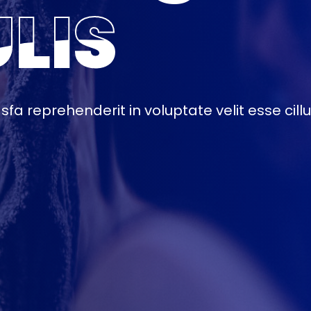
LIS
LIS
asfa reprehenderit in voluptate velit esse cil